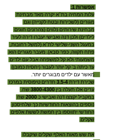
אפשרות 1:
עלות המחיה בת"א יקרה מאד מבחינת 
מגורים (לשכירות ובטח לקנייה) וגם 
מבחינת שירותים נלווים (צהרונים חוגים 
לילדים) ולכן דנה ואבישי יעברו דירה לעיר 
במעגל השני-שלישי לת"א (למשל רחובות, 
פתח תקווה, כפר סבא). מעבר מגורים הוא 
משמעותי ולא קל למשפחה אבל עם ילדים 
עד כיתה ב' קל יותר לעבור (יחסית כמובן) 
מאשר עם ילדים מבוגרים יותר. 
שכירת דירת 
3.5-4
 חדרים טיפוסית במרכז 
ערים אלו תעלה בין 
3800-4300 
שח. 
במקביל יקצצו דנה ואבישי כ 
2000 
שח 
נוספים בהוצאות החודשיות כך שלחיסכון 
החודשי יתווספו בין חמשת לששת אלפים 
שקלים.
את שש מאות האלף שקלים שיקבלו 