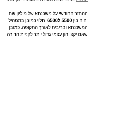
ההחזר החודשי על משכנתא של מיליון שח 
יהיה בין 
5500 ל6500  
תלוי כמובן בתמהיל 
המשכנתא ובריבית לאורך התקופה. כמובן 
שאם יקצו הון עצמי גדול יותר לקניית הדירה 
ההחזר החודשי יקטן אבל אז יהיה להם 
פחות כסף פנוי לשלוח "לעבוד" בשוק ההון. 
מומלץ לזוג לקחת יועץ משכנתאות מיומן 
אשר יתאים לזוג תמהיל משכנתא המותאם 
להם באופן אישי ומותאם לכולת ההחזר 
החודשי שלהם.
 יתרת הכסף (
260 
אלף) תושקע בשוק ההון 
כמו באפשרות 
1
. אם יוסיפו לתיק בין עשר 
לשניים עשר אלף שח בחודש כמו 
באפשרות 
1
 אז כעבור 
15 
שנה תיק 
ההשקעות יהיה שווה בין 
3.8
 ל 
4.6
 מיליון 
שח.