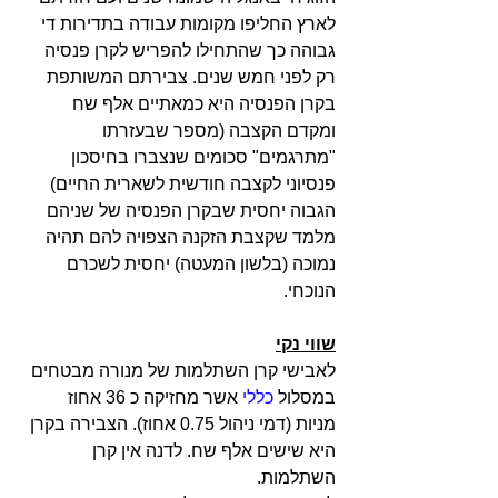
לארץ החליפו מקומות עבודה בתדירות די 
גבוהה כך שהתחילו להפריש לקרן פנסיה 
רק לפני חמש שנים. צבירתם המשותפת 
בקרן הפנסיה היא כמאתיים אלף שח 
ומקדם הקצבה (
מספר שבעזרתו 
"מתרגמים" סכומים שנצברו בחיסכון 
פנסיוני לקצבה חודשית לשארית החיים) 
הגבוה יחסית שבקרן הפנסיה של שניהם  
מלמד שקצבת הזקנה הצפויה להם תהיה 
נמוכה (בלשון המעטה) יחסית לשכרם 
הנוכחי.
שווי נקי
לאבישי קרן השתלמות של מנורה מבטחים 
במסלול 
כללי 
אשר מחזיקה כ 36 אחוז 
מניות (דמי ניהול 0.75 
אחוז
). הצבירה בקרן 
היא שישים אלף שח. לדנה אין קרן 
השתלמות
.