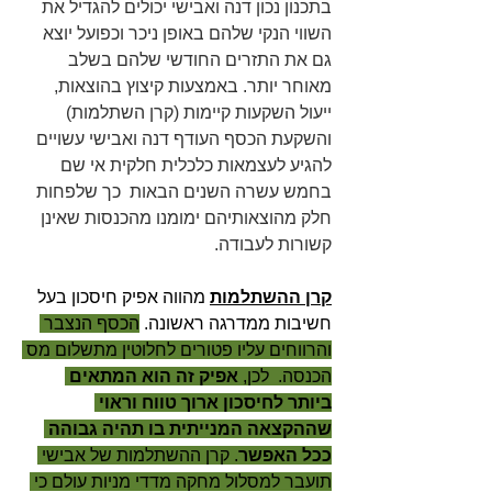
בתכנון נכון דנה ואבישי יכולים להגדיל את 
השווי הנקי שלהם באופן ניכר וכפועל יוצא 
גם את התזרים החודשי שלהם בשלב 
מאוחר יותר. באמצעות קיצוץ בהוצאות, 
ייעול השקעות קיימות (קרן השתלמות) 
והשקעת הכסף העודף דנה ואבישי עשויים 
להגיע לעצמאות כלכלית חלקית אי שם 
בחמש עשרה השנים הבאות  כך שלפחות 
חלק מהוצאותיהם ימומנו מהכנסות שאינן 
קשורות לעבודה.
קרן ההשתלמות
 מהווה אפיק חיסכון בעל 
חשיבות ממדרגה ראשונה. 
הכסף הנצבר 
והרווחים עליו פטורים לחלוטין מתשלום מס 
הכנסה.  לכן, 
אפיק זה הוא המתאים 
ביותר לחיסכון ארוך טווח וראוי 
שההקצאה המנייתית בו תהיה גבוהה 
ככל האפשר
. קרן ההשתלמות של אבישי 
תועבר למסלול מחקה מדדי מניות עולם כי 