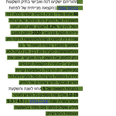
מהוריהם ישקיעו דנה ואבישי בתיק השקעות 
בניהול עצמי
 בהקצאה מנייתית של לפחות 
60 
אחוז מדדי מניות בפיזור עולמי (ללא דמי 
משמורת של התיק ודמי הניהול של קרנות 
הסל יהיו עד 
0.2%
 לשנה). שוק ההון חווה 
ירידות מסוף פברואר 
2020 
וייתכן כמובן 
שהירידות ימשיכו ושההתאוששות תיקח זמן 
ממושך (משבר בצורת האות "
L
" בו 
ההתאוששות לוקחת זמן רב). אין לדעת ולא 
ניתן לתזמן את השוק. דנה ואבישי יאזנו את 
התיק ע"י להחזירו להקצאת הנכסים 
(מניות/אג"ח) הרצויה באמצעות קניית 
יחידות נוספות בקרנות הסל המנייתיות כל 
חודש מכסף חדש שיוזרם אל התיק.
בהנחת תשואה של 
5 
אחוז לשנה והשקעת 
12-15
 אלף שח נוספים כל חודש לאחר 
חמש עשרה שנה 
יצברו בתיק
 בין 
4.5
 ל 
5.3
מיליון שקלים (לפני מס ותלוי בהשקעה 
הנוספת החודשית).