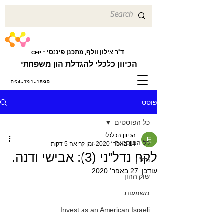
ד"ר אילון וולף, מתכנן פיננסי -
CFP
הכיוון כלכלי להגדלת הון משפחתי
054-791-1899
פוסט
כל הפוסטים
הכיוון הכלכלי
כל הפוסטים
14 באפר׳ 2020
זמן קריאה 5 דקות
לקח נדל"ני (3): אבישי ודנה.
נדל"ן
עודכן:
27 באפר׳ 2020
שוק ההון
משמעות
Invest as an American Israeli