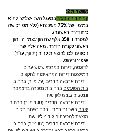
אפשרות 2:
קניית דירה בעיר 
במעגל השני-שלישי לת"א 
במימון של 
75%
 משכנתא (ללא מס רכישה 
כי זו דירה ראשונה). 
למטרה זו 
350 
אלף שח הון עצמי יהוו הון 
ראשוני לקניית הדירה. מאה אלף שח 
נוספים ילכו להוצאות קנייה (תיווך, עו"ד) 
שיפוץ וריהוט.
לדוגמה, דירות במרכזי שלוש ערים 
המייצגות דירות המתאימות לתקציב:
-  דירת ארבעה חדרים (
79 
מ"ר) ברחוב 
בית הפועלים
 ברחובות נמכרה בדצמבר 
2019 
ב 
1.3
 מיליון שח.
-  דירת ארבעה  חדרים (
100 
מ"ר) ברחוב 
יפרח
בשכונת רמת-וורבר בפתח תקוה 
מוצעת למכירה ב 
1.3
 מיליון שח.
-  דירת ארבעה חדרים (
92 
מ"ר) ברחוב 
התפוז
בכפר סבא נמכרה ב 
1.46
 מילון שח.