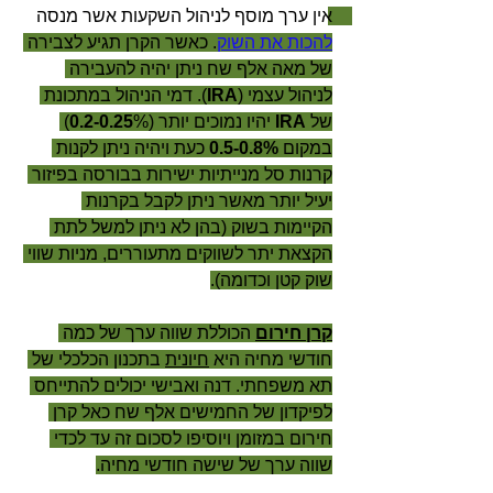
אין ערך מוסף לניהול השקעות אשר מנסה 
להכות את השוק
. כאשר הקרן תגיע לצבירה 
של מאה אלף שח ניתן יהיה להעבירה 
לניהול עצמי (
IRA
). דמי הניהול במתכונת 
של 
IRA 
יהיו נמוכים יותר (
0.2-0.25
%) 
במקום 
0.5-0.8% 
כעת ויהיה ניתן לקנות 
קרנות סל מנייתיות ישירות בבורסה בפיזור 
יעיל יותר מאשר ניתן לקבל בקרנות 
הקיימות בשוק (בהן לא ניתן למשל לתת 
הקצאת יתר לשווקים מתעוררים, מניות שווי 
שוק קטן וכדומה).
קרן חירום
 הכוללת שווה ערך של כמה 
חודשי מחיה היא 
חיונית
 בתכנון הכלכלי של 
תא משפחתי. דנה ואבישי יכולים להתייחס 
לפיקדון של החמישים אלף שח כאל קרן 
חירום במזומן ויוסיפו לסכום זה עד לכדי 
שווה ערך של שישה חודשי מחיה.