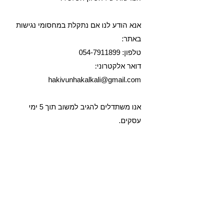
אנא הודע לנו אם נתקלת במחסומי נגישות
באתר:
טלפון: 054-7911899
דואר אלקטרוני:
hakivunhakalkali@gmail.com
אנו משתדלים להגיב למשוב תוך 5 ימי
עסקים.
הבלוג "הכיוון הכלכלי" כולל תוכן אינפורמטיבי למטרת לימוד
והנגשת ידע כלכלי בלבד וכן את פרשנותו האישית של הכותב. בעלי
האתר אינם בעלי רישיון ייעוץ השקעות, ייעוץ פנסיוני או ייעוץ מס
כהגדרתם בחוק.אין בתוכן הבלוג "הכיוון הכלכלי" המלצה או ייעוץ
לביצוע של השקעה או פעולה כלשהיא בניירות ערך ובכלל ואין
להסתמך על המידע שבעמוד לשם אלה. "הכיוון הכלכלי" ממליץ לכל
אחד לקבל ייעוץ פרטני מיועץ רשוי המותאם למצבו האישי וזאת לפני
כל נקיטת פעולת השקעה או שינוי כלשהם בניירות ערך, בקרן
הפנסיה ובכלל. בעלי הבלוג"הכיוון הכלכלי" אינם אחראים לכל נזק
כתוצאה מהסתמכות על תכני האתר והעושה אחרת עושה זאת על
אחריותו בלבד.